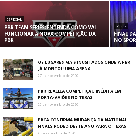
ESPECIAL
PBR TEAM SERIES: ENTENDA COMO VAI
MÍDIA
FUNCIONAR A NOVA COMPETIÇÃO DA
FINAL D
PBR
NO SPOR
OS LUGARES MAIS INUSITADOS ONDE A PBR
JÁ MONTOU UMA ARENA
27 de novembro de 2020
PBR REALIZA COMPETIÇÃO INÉDITA EM
PORTA-AVIÕES NO TEXAS
20 de novembro de 2020
PRCA CONFIRMA MUDANÇA DA NATIONAL
FINALS RODEO DESTE ANO PARA O TEXAS
9 de setembro de 2020